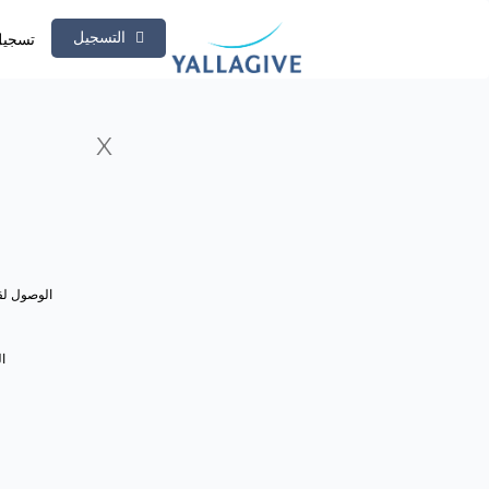
التسجيل
تسجيل
X
الوصول لق
ا