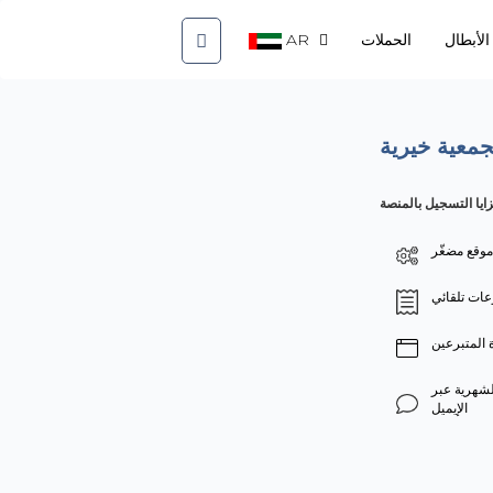
أبطال
الحملات
AR
معية خيرية
يا التسجيل بالمنصة
موقع مضغّر
عات تلقائي
ة المتبرعين
لشهرية عبر
الإيميل