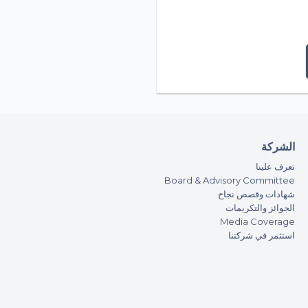
ات
وقت و تاريخ التبرع، قيمة التبرع،
 هو مطلوب
الشركة
اية و الترويج و التقارير فقط
تعرف علينا
Board & Advisory Committee
شهادات وقصص نجاح
الجوائز والتكريمات
Media Coverage
استثمر في شركتنا
م الفني الواجب تقديمه من الطرف
ية جمع التبرعات و متطلبات البنك
ة وفقاً لأحكام القانون المحلي