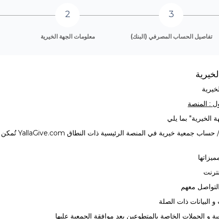
تفاصيل الحساب المصرفي (البنك)
معلومات الجهة الخيرية
لخيرية
خيرية
ول : المنصة
 الخيرية" بما يلي
 حساب جمعية خيرية في المنصة الرئيسية ذات النطاق
YallaGive.com
تُمكن ا
ميزاتها
نترنت
لتواصل معهم
و البيانات ذات الصلة
ية و الحملات الخاصة بالمتطوعين بعد موافقة الجمعية عليها